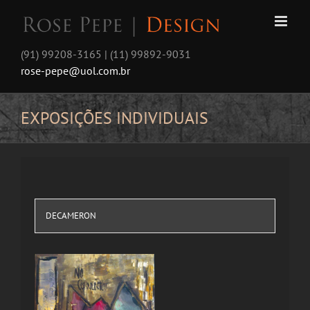
Skip
to
content
(91) 99208-3165 | (11) 99892-9031
rose-pepe@uol.com.br
EXPOSIÇÕES INDIVIDUAIS
DECAMERON